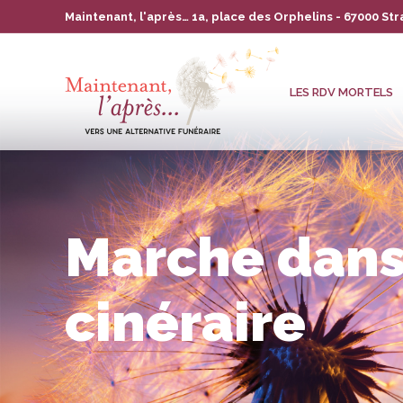
Maintenant, l'après… 1a, place des Orphelins - 67000 St
LES RDV MORTELS
L’ASSOCIATION
LA
LES RDV MORTELS
Marche dans
cinéraire