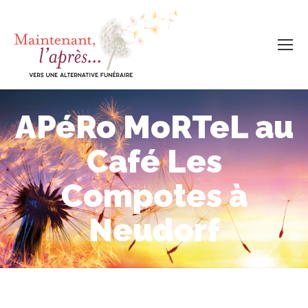
APéRo MoRTeL au
Café Les
Compotes à
Neudorf
Vous êtes ici :