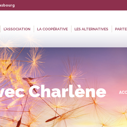
rasbourg
 COOPÉRATIVE
LES ALTERNATIVES
PARTENAIRES
AGENDA
L’ASSOCIATION
LA COOPÉRATIVE
LES ALTERNATIVES
PARTE
vec Charlène
Vous
ACC