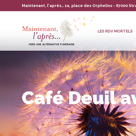
Maintenant, l'après… 1a, place des Orphelins - 67000 St
LES RDV MORTELS
L’ASSOCIATION
LA
LES RDV MORTELS
Café Deuil a