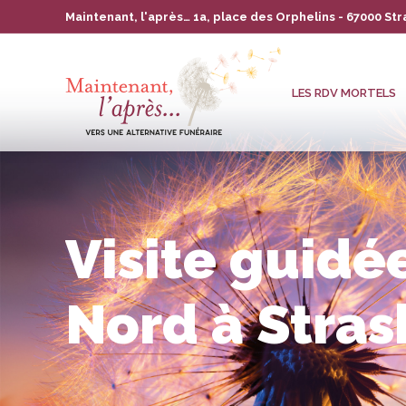
Maintenant, l'après… 1a, place des Orphelins - 67000 St
LES RDV MORTELS
L’ASSOCIATION
LA
LES RDV MORTELS
Visite guidé
Nord à Stra